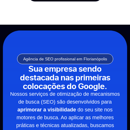
Agência de SEO profissional em Florianópolis
Sua empresa sendo
destacada nas primeiras
colocações do Google.
Nossos serviços de otimização de mecanismos
de busca (SEO) são desenvolvidos para
aprimorar a visibilidade
do seu site nos
motores de busca. Ao aplicar as melhores
práticas e técnicas atualizadas, buscamos