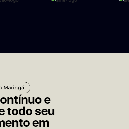
m Maringá
ntínuo e
e todo seu
imento em