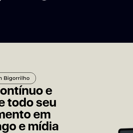
 Bigorrilho
ntínuo e
e todo seu
imento em
ago e mídia