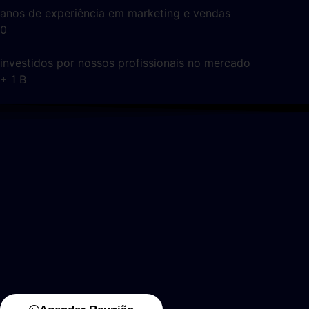
anos de experiência em marketing e vendas
0
investidos por nossos profissionais no mercado
+
1
B