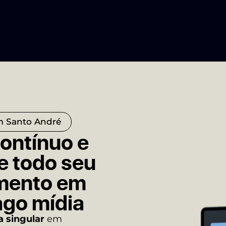
m Santo André
ntínuo e
e todo seu
imento em
ago mídia
 singular
em