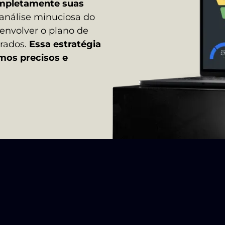
mpletamente suas
análise minuciosa do
envolver o plano de
orados.
Essa estratégia
mos precisos e