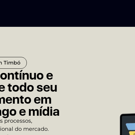
m Timbó
ntínuo e
e todo seu
imento em
ago e mídia
 processos,
ional do mercado.