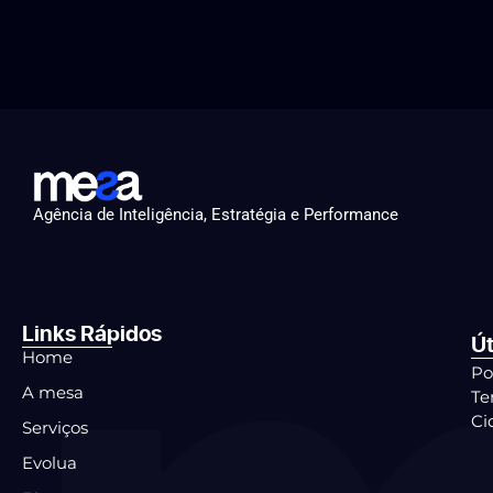
Agência de Inteligência, Estratégia e Performance
Links Rápidos
Út
Home
Po
A mesa
Te
Ci
Serviços
Evolua