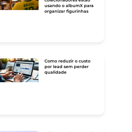
colecionadores estão
usando o albumX para
organizar figurinhas
Como reduzir o custo
por lead sem perder
qualidade