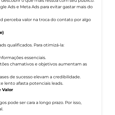
 descobrir o que mais ressoa com seu público.
le Ads e Meta Ads para evitar gastar mais do
ad perceba valor na troca do contato por algo
e)
s qualificados. Para otimizá-la:
informações essenciais.
otões chamativos e objetivos aumentam as
ases de sucesso elevam a credibilidade.
te lento afasta potenciais leads.
 Valor
s pode ser cara a longo prazo. Por isso,
l.