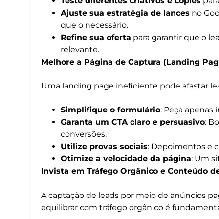
Teste diferentes criativos e copies
para
Ajuste sua estratégia de lances
no Goog
que o necessário.
Refine sua oferta
para garantir que o le
relevante.
Melhore a Página de Captura (Landing Pag
Uma landing page ineficiente pode afastar lead
Simplifique o formulário
: Peça apenas 
Garanta um CTA claro e persuasivo
: B
conversões.
Utilize provas sociais
: Depoimentos e c
Otimize a velocidade da página
: Um si
Invista em Tráfego Orgânico e Conteúdo de
A captação de leads por meio de anúncios pago
equilibrar com tráfego orgânico é fundamenta